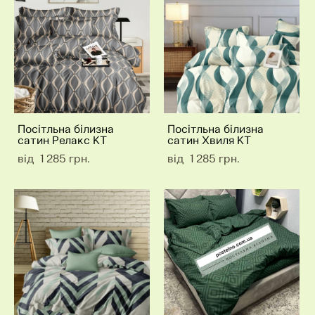
Посітльна білизна
Посітльна білизна
сатин Релакс КТ
сатин Хвиля КТ
від 1 285 грн.
від 1 285 грн.