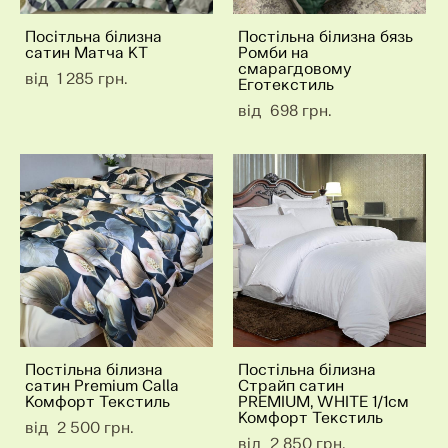
Посітльна білизна
Постільна білизна бязь
сатин Матча КТ
Ромби на
смарагдовому
від 1 285 грн.
Еготекстиль
від 698 грн.
Постільна білизна
Постільна білизна
сатин Premium Calla
Страйп сатин
Комфорт Текстиль
PREMIUM, WHITE 1/1см
Комфорт Текстиль
від 2 500 грн.
від 2 850 грн.