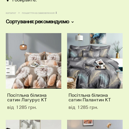
каталог
>
пошиття на замовлення ⬇
Сортування:
рекомендуємо
Посітльна білизна
Посітльна білизна
сатин Лагурус КТ
сатин Палантин КТ
від 1 285 грн.
від 1 285 грн.