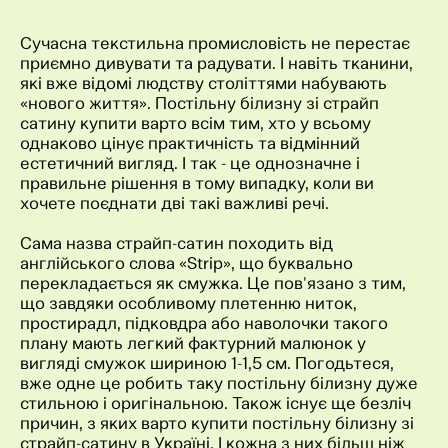
Сучасна текстильна промисловість не перестає
приємно дивувати та радувати. І навіть тканини,
які вже відомі людству століттями набувають
«нового життя». Постільну білизну зі страйп
сатину купити варто всім тим, хто у всьому
однаково цінує практичність та відмінний
естетичний вигляд. І так - це однозначне і
правильне рішення в тому випадку, коли ви
хочете поєднати дві такі важливі речі.
Сама назва страйп-сатин походить від
англійського слова «Strip», що буквально
перекладається як смужка. Це пов'язано з тим,
що завдяки особливому плетенню ниток,
простирадл, підковдра або наволочки такого
плану мають легкий фактурний малюнок у
вигляді смужок шириною 1-1,5 см. Погодьтеся,
вже одне це робить таку постільну білизну дуже
стильною і оригінальною. Також існує ще безліч
причин, з яких варто купити постільну білизну зі
страйп-сатину в Україні. І кожна з них більш ніж