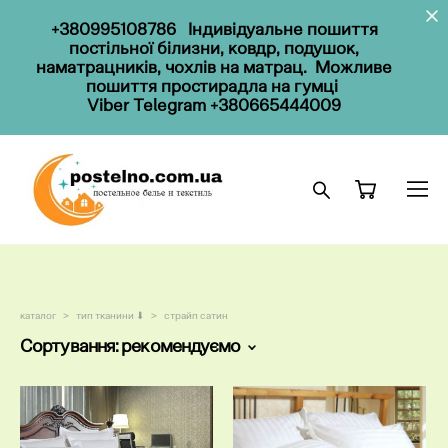
+380995108786
Індивідуальне пошиття
постільної білизни, ковдр, подушок,
наматрацників, чохлів на матрац. Можливе
пошиття простирадла на гумці
Viber Telegram
+380665444009
каталог
>
тип тканини ⬇
>
страйп сатин
Сортування:
рекомендуємо