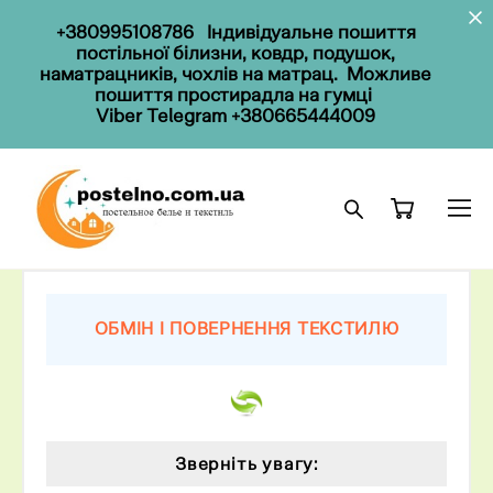
+380995108786
Індивідуальне пошиття
постільної білизни, ковдр, подушок,
наматрацників, чохлів на матрац. Можливе
пошиття простирадла на гумці
Viber Telegram
+380665444009
ОБМІН І ПОВЕРНЕННЯ ТЕКСТИЛЮ
Зверніть увагу: