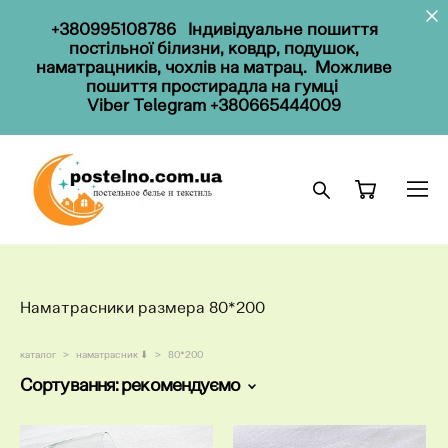
+380995108786
Індивідуальне пошиття
постільної білизни, ковдр, подушок,
наматрацників, чохлів на матрац. Можливе
пошиття простирадла на гумці
Viber Telegram
+380665444009
Наматрасники размера 80*200
каталог
>
наматрасник ⬇
>
80*200
Сортування:
рекомендуємо