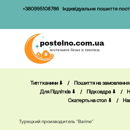
+380995108786
Індивідуальне пошиття пості
Тип тканини ⬇
/
Пошиття на замовлення
Для Підлітків ⬇
/
Підковдра ⬇
/
Н
Скатерть на стол ⬇
/
На
Турецкий производитель "Barine"