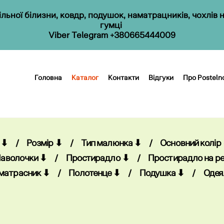
льної білизни, ковдр, подушок, наматрацників, чохлі
гумці
Головна
Каталог
Контакти
Відгуки
Про Posteln
Viber Telegram
+380665444009
Головна
Каталог
Контакти
Відгуки
Про Posteln
 ⬇
/
Розмір ⬇
/
Тип малюнка ⬇
/
Основний колір
аволочки ⬇
/
Простирадло ⬇
/
Простирадло на ре
матрасник ⬇
/
Полотенце ⬇
/
Подушка ⬇
/
Одея