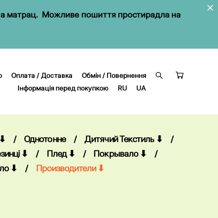
в на матрац. Можливе пошиття простирадла на
o
Оплата / Доставка
Обмін / Повернення
Інформація перед покупкою
RU
UA
o
Оплата / Доставка
Обмін / Повернення
Інформація перед покупкою
RU
UA
 ⬇
/
Однотонне
/
Дитячий Текстиль ⬇
/
зинці ⬇
/
Плед ⬇
/
Покрывало ⬇
/
ло ⬇
/
Производители ⬇