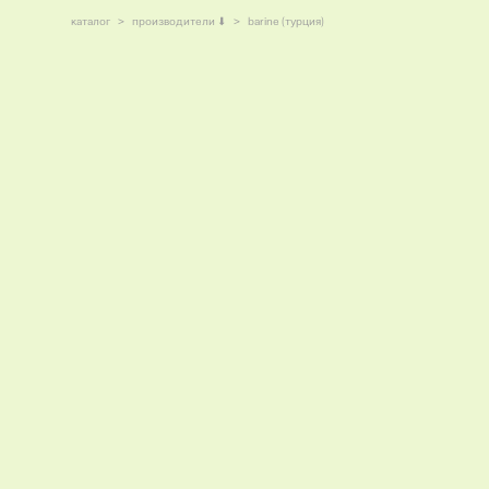
каталог
>
производители ⬇
>
barine (турция)