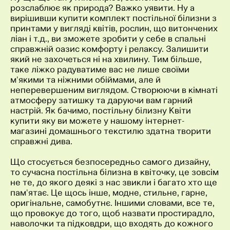
розслаблює як природа? Важко уявити. Ну а
вирішивши купити комплект постільної білизни з
принтами у вигляді квітів, рослин, що витончених
ліан і т.д., ви зможете зробити у себе в спальні
справжній оазис комфорту і релаксу. Залишити
який не захочеться ні на хвилину. Тим більше,
таке ліжко радуватиме вас не лише своїми
м'якими та ніжними обіймами, але й
неперевершеним виглядом. Створюючи в кімнаті
атмосферу затишку та даруючи вам гарний
настрій. Як бачимо, постільну білизну Квіти
купити яку ви можете у нашому інтернет-
магазині домашнього текстилю здатна творити
справжні дива.
Що стосується безпосередньо самого дизайну,
то сучасна постільна білизна в квіточку, це зовсім
не те, до якого деякі з нас звикли і багато хто ще
пам'ятає. Це щось інше, модне, стильне, гарне,
оригінальне, самобутнє. Іншими словами, все те,
що провокує до того, щоб назвати простирадло,
наволочки та підковдри, що входять до кожного