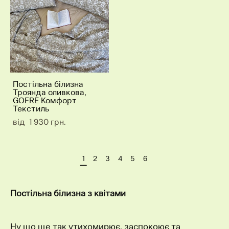
Постільна білизна
Троянда оливкова,
GOFRE Комфорт
Текстиль
від 1 930 грн.
1
2
3
4
5
6
Постільна білизна з квітами
Ну що ще так утихомирює, заспокоює та