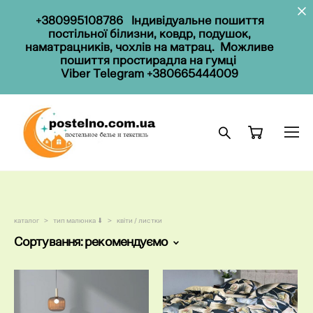
+380995108786
Індивідуальне пошиття
постільної білизни, ковдр, подушок,
наматрацників, чохлів на матрац. Можливе
пошиття простирадла на гумці
Viber Telegram
+380665444009
каталог
>
тип малюнка ⬇
>
квіти / листки
Сортування:
рекомендуємо