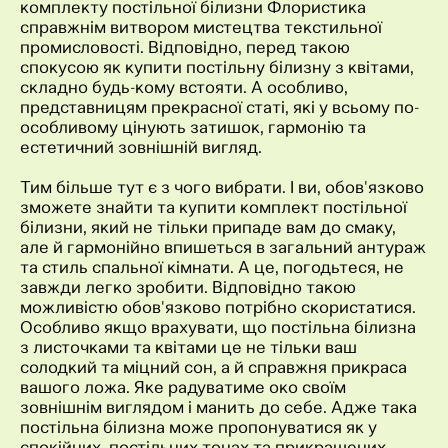
комплекту постільної білизни Флористика
справжнім витвором мистецтва текстильної
промисловості. Відповідно, перед такою
спокусою як купити постільну білизну з квітами,
складно будь-кому встояти. А особливо,
представницям прекрасної статі, які у всьому по-
особливому цінують затишок, гармонію та
естетичний зовнішній вигляд.
Тим більше тут є з чого вибрати. І ви, обов'язково
зможете знайти та купити комплект постільної
білизни, який не тільки припаде вам до смаку,
але й гармонійно впишеться в загальний антураж
та стиль спальної кімнати. А це, погодьтеся, не
завжди легко зробити. Відповідно такою
можливістю обов'язково потрібно скористатися.
Особливо якщо врахувати, що постільна білизна
з листочками та квітами це не тільки ваш
солодкий та міцний сон, а й справжня прикраса
вашого ложа. Яке радуватиме око своїм
зовнішнім виглядом і манить до себе. Адже така
постільна білизна може пропонуватися як у
спокійних, постільних тонах та прикрашених