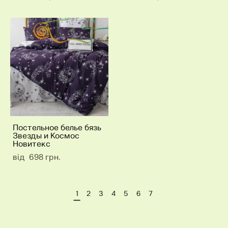
Постельное белье бязь
Звезды и Космос
Новитекс
від 698 грн.
1
2
3
4
5
6
7