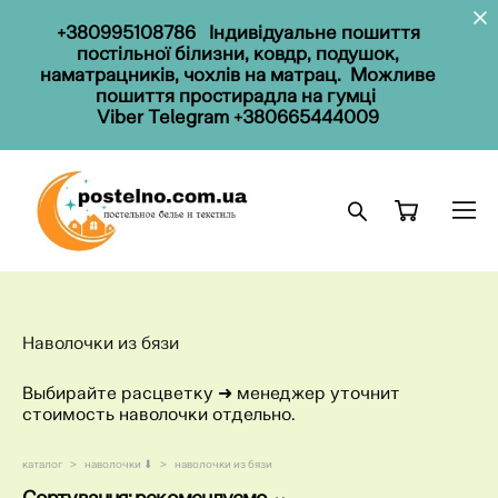
+380995108786
Індивідуальне пошиття
постільної білизни, ковдр, подушок,
наматрацників, чохлів на матрац. Можливе
пошиття простирадла на гумці
Viber Telegram
+380665444009
Наволочки из бязи
Выбирайте расцветку ​➜ менеджер уточнит
стоимость наволочки отдельно.
каталог
>
наволочки ⬇
>
наволочки из бязи
Сортування:
рекомендуємо