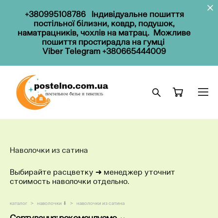
+380995108786
Індивідуальне пошиття
постільної білизни, ковдр, подушок,
наматрацників, чохлів на матрац. Можливе
пошиття простирадла на гумці
Viber Telegram
+380665444009
Наволочки из сатина
Выбирайте расцветку ​➜ менеджер уточнит
стоимость наволочки отдельно.
каталог
>
наволочки ⬇
>
наволочки из сатина
Сортування:
рекомендуємо