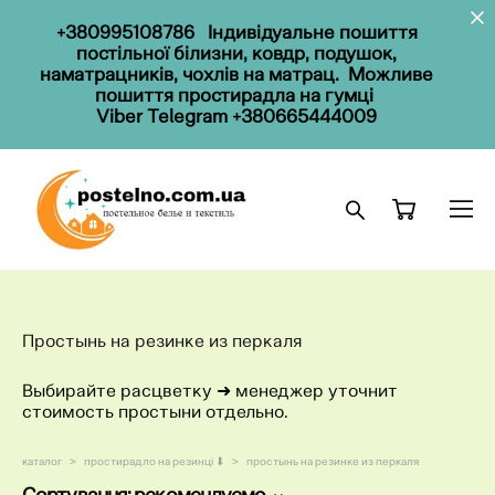
+380995108786
Індивідуальне пошиття
постільної білизни, ковдр, подушок,
наматрацників, чохлів на матрац. Можливе
пошиття простирадла на гумці
Viber Telegram
+380665444009
Простынь на резинке из перкаля
Выбирайте расцветку ​➜ менеджер уточнит
стоимость простыни отдельно.
каталог
>
простирадло на резинці ⬇
>
простынь на резинке из перкаля
Сортування:
рекомендуємо