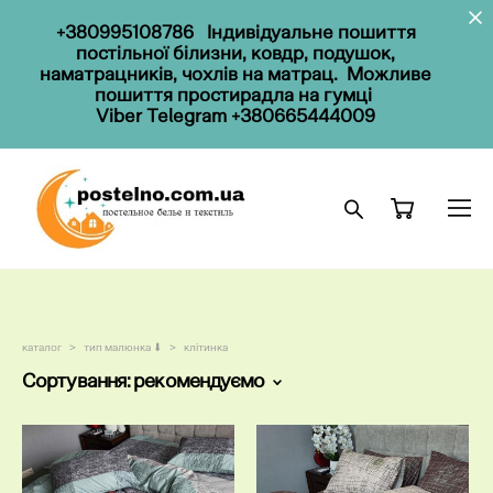
+380995108786
Індивідуальне пошиття
постільної білизни, ковдр, подушок,
наматрацників, чохлів на матрац. Можливе
пошиття простирадла на гумці
Viber Telegram
+380665444009
каталог
>
тип малюнка ⬇
>
клітинка
Сортування:
рекомендуємо